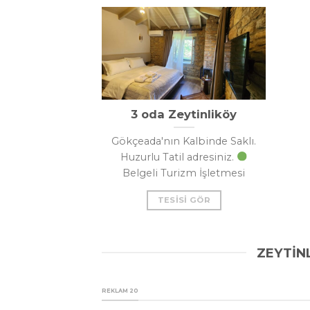
3 oda Zeytinliköy
Gökçeada'nın Kalbinde Saklı.
Huzurlu Tatil adresiniz.
Belgeli Turizm İşletmesi
TESISI GÖR
ZEYTİN
REKLAM 20