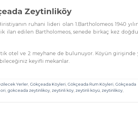
eada Zeytinliköy
stiyanın ruhani lideri olan 1.Bartholomeos 1940 yılı
trik ilan edilen Bartholomeos, senede birkaç kez doğd
tik otel ve 2 meyhane de bulunuyor. Köyün girişinde 
ileceğiniz keyifli mekanlar.
ilecek Yerler
,
Gökçeada Köyleri
,
Gökçeada Rum Köyleri
,
Gökçeada
ori
,
gokceada zeytinlikoy
,
zeytinli köy
,
zeytinli köyü
,
zeytinlikoy
,