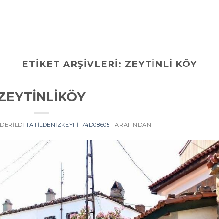
ETIKET ARŞIVLERI:
ZEYTINLI KÖY
ZEYTİNLİKÖY
NDERILDI
TATILDENIZKEYFI_74D08605
TARAFINDAN