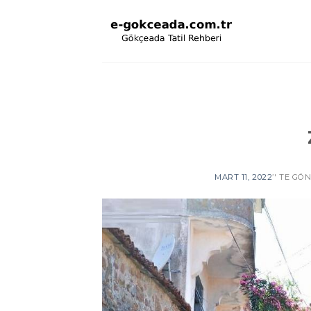
Skip
to
content
MART 11, 2022
’' TE GÖ