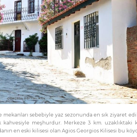
GÖKÇEDA ZEYTINLIKÖY
 mekanları sebebiyle yaz sezonunda en sık ziyaret edi
ek kahvesiyle meşhurdur. Merkeze 3 km. uzaklıktaki k
nın en eski kilisesi olan Agios Georgios Kilisesi bu köy