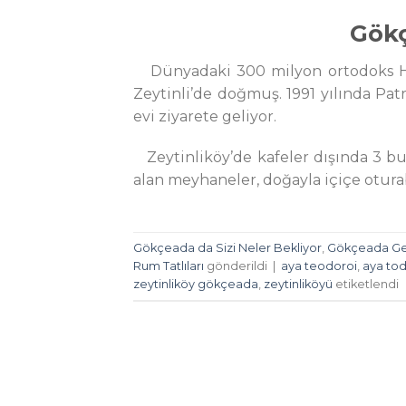
Gökç
Dünyadaki 300 milyon ortodoks Hiri
Zeytinli’de doğmuş. 1991 yılında Pa
evi ziyarete geliyor.
Zeytinliköy’de kafeler dışında 3 bu
alan meyhaneler, doğayla içiçe oturab
Gökçeada da Sizi Neler Bekliyor
,
Gökçeada Gez
Rum Tatlıları
gönderildi
|
aya teodoroi
,
aya tod
zeytinliköy gökçeada
,
zeytinliköyü
etiketlendi