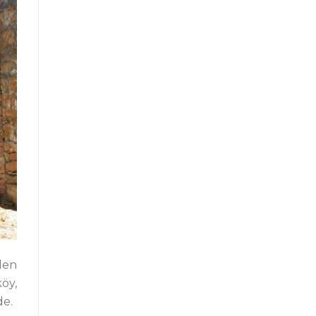
len
öy,
de.