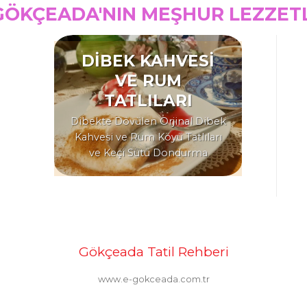
GÖKÇEADA'NIN MEŞHUR LEZZET
DİBEK KAHVESİ
VE RUM
TATLILARI
Dibekte Dövülen Orjinal Dibek
Kahvesi ve Rum Köyü Tatlıları
ve Keçi Sütü Dondurma
Gökçeada Tatil Rehberi
www.e-gokceada.com.tr