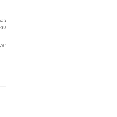
nda
uğu
yer