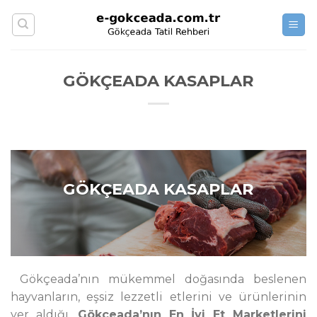
Skip
to
content
GÖKÇEADA KASAPLAR
GÖKÇEADA KASAPLAR
Gökçeada’nın mükemmel doğasında beslenen
hayvanların, eşsiz lezzetli etlerini ve ürünlerinin
yer aldığı,
Gökçeada’nın En İyi Et Marketlerini