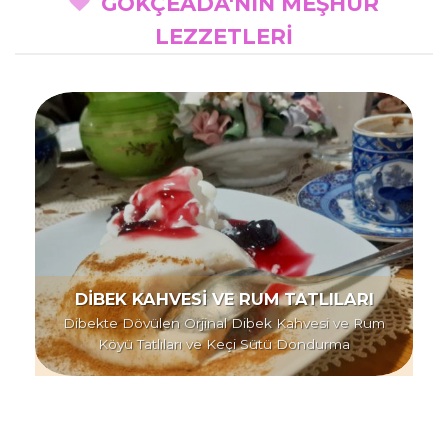
GÖKÇEADA'NIN MEŞHUR
LEZZETLERİ
DİBEK KAHVESİ VE RUM TATLILARI
Dibekte Dövülen Orjinal Dibek Kahvesi ve Rum
Köyü Tatlıları ve Keçi Sütü Dondurma