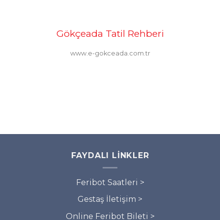
Gökçeada Tatil Rehberi
www.e-gokceada.com.tr
FAYDALI LINKLER
Feribot Saatleri >
Gestaş İletişim >
Online Feribot Bileti >