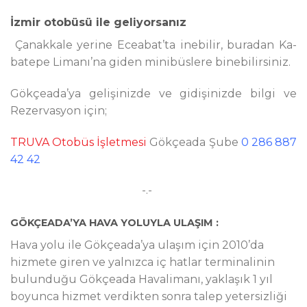
İz­mir otobüsü ile ge­liyorsanız
Çanakkale yerine Ecea­bat’ta inebilir, buradan Ka­
ba­te­pe Li­ma­nı’­na giden minibüslere binebilirsiniz.
Gökçeada’ya gelişinizde ve gidişinizde bilgi ve
Rezervasyon için;
TRUVA Otobüs İşletmesi
Gökçeada Şube
0 286 887
42 42
-.-
GÖKÇEADA’YA HAVA YOLUYLA ULAŞIM :
Hava yolu ile Gökçeada’ya ulaşım için 2010’da
hizmete giren ve yalnızca iç hatlar terminalinin
bulunduğu Gökçeada Havalimanı, yaklaşık 1 yıl
boyunca hizmet verdikten sonra talep yetersizliği