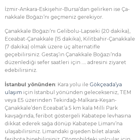
İz­mir-An­ka­ra-Es­ki­şe­hir-Bur­sa’dan ge­lir­ken ise Ça­
nak­ka­le Boğazı’nı geçmeniz gerekiyor.
Çanakkale Boğazı’nı Gelibolu-Lapseki (20 dakika),
Eceabat-Çanakkale (15 dakika), Kilitbahir-Çanakkale
(7 dakika) olmak üzere üç alternatifle
geçebilirsiniz. Gestaş’ın Çanakkale Boğazı’nda
düzenlediği sefer saatleri için …. adresini ziyaret
edebilirsiniz.
İstanbul yönünden
: Kara yolu ile
Gökçeada’ya
ulaşım
için İstanbul yönünden gelecekseniz, TEM
veya E5 üzerinden Tekirdağ-Malkara-Keşan-
Çanakkale’den Eceabat’a 5 km kala Milli Park
kavşağında, feribot göstergeli Kabatepe levhasına
dikkat ederek sağa dönüp Kabatepe Limanı’na
ulaşabilirsiniz. Limandaki gişeden bilet alarak
feribota binebilirsiniz. Otomobildeki yolcular için