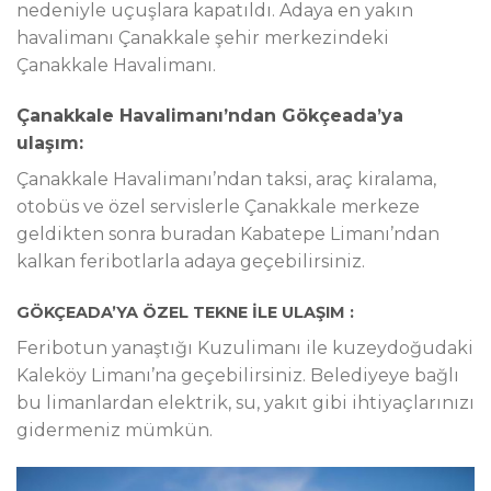
nedeniyle uçuşlara kapatıldı. Adaya en yakın
havalimanı Çanakkale şehir merkezindeki
Çanakkale Havalimanı.
Çanakkale Havalimanı’ndan Gökçeada’ya
ulaşım:
Çanakkale Havalimanı’ndan taksi, araç kiralama,
otobüs ve özel servislerle Çanakkale merkeze
geldikten sonra buradan Kabatepe Limanı’ndan
kalkan feribotlarla adaya geçebilirsiniz.
GÖKÇEADA’YA ÖZEL TEKNE İLE ULAŞIM :
Feri­bo­tun ya­naş­tı­ğı Ku­zu­li­ma­nı ile ku­zey­do­ğu­da­ki
Ka­le­köy Li­ma­nı’na geçebilirsiniz. Be­le­di­ye­ye bağ­lı
bu li­man­lar­dan elek­trik, su, ya­kıt gi­bi ihtiyaçlarınızı
gidermeniz mümkün.