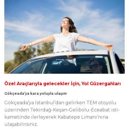
Özel Araçlarıyla gelecekler İçin, Yol Güzergahları
Gökçeada’ya kara yoluyla ulaşım
Gökçeada’ya İs­tan­bul’dan ge­lir­ken TEM oto­yo­lu
üze­rin­den Te­kir­dağ-Ke­şan-Ge­li­bo­lu-Ecea­bat is­ti­
ka­me­tin­de ilerleyerek Ka­ba­te­pe Li­ma­nı’nın­a
ulaşabilirsiniz.