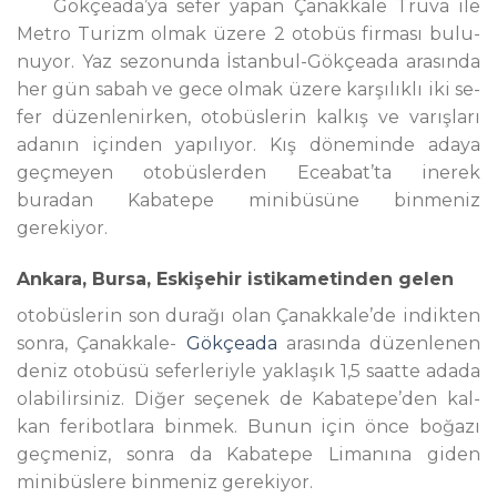
Gök­çea­da’ya se­fer ya­pan Ça­nak­ka­le Tru­va ile
Met­ro Tu­rizm olmak üzere 2 oto­büs firması bu­lu­
nu­yor. Yaz sezonunda İs­tan­bul-Gökçeada arasında
her­ gün sa­bah ve ge­ce ol­mak üze­re kar­şı­lık­lı iki se­
fer düzenlenirken, oto­büs­lerin kal­kış ve va­rış­la­rı
ada­nın için­den ya­pılı­yor. Kış dö­ne­min­de adaya
geçmeyen otobüslerden Ecea­bat’ta in­erek
buradan Kabatepe minibüsüne binmeniz
gerekiyor.
An­ka­ra, Bur­sa, Es­ki­şe­hir istikametinden ge­len
oto­büs­le­rin son durağı olan Ça­nak­ka­le’de indikten
sonra, Ça­nak­ka­le-
Gök­çea­da
arasında dü­zen­le­nen
de­niz oto­bü­sü se­fer­le­ri­yle yaklaşık 1,5 saatte adada
olabilirsiniz. Diğer seçenek de Ka­ba­te­pe’den kal­
kan feribotlara bi­nmek. Bu­nun için ön­ce bo­ğa­zı
geçmeniz, son­ra da Ka­ba­te­pe Li­ma­nı­na gi­den
minibüslere bin­meniz ge­re­ki­yor.