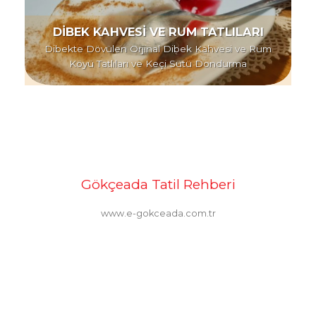
DİBEK KAHVESİ VE RUM TATLILARI
Dibekte Dövülen Orjinal Dibek Kahvesi ve Rum
Köyü Tatlıları ve Keçi Sütü Dondurma
Gökçeada Tatil Rehberi
www.e-gokceada.com.tr