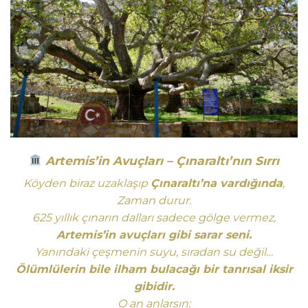
Artemis’in Avuçları – Çınaraltı’nın Sırrı
Köyden biraz uzaklaşıp
Çınaraltı’na vardığında
,
Zaman durur.
625 yıllık çınarın dalları sadece gölge vermez,
Artemis’in avuçları gibi sarar seni.
Yanındaki çeşmenin suyu, sıradan su değil…
Ölümlülerin bile ilham bulacağı bir tanrısal iksir
gibidir.
O an anlarsın: