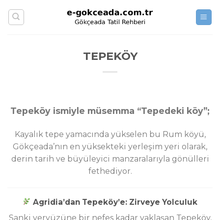
Skip
to
content
TEPEKÖY
Tepeköy ismiyle müsemma “Tepedeki köy”;
Kayalık tepe yamacında yükselen bu Rum köyü,
Gökçeada’nın en yüksekteki yerleşim yeri olarak,
derin tarih ve büyüleyici manzaralarıyla gönülleri
fethediyor.
Agridia’dan Tepeköy’e: Zirveye Yolculuk
Sanki yeryüzüne bir nefes kadar yaklaşan Tepeköy,