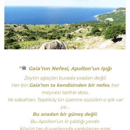
“
Gaia’nın Nefesi, Apollon’un Işığı
Zeytin ağaçları burada sıradan değil.
Her biri
Gaia’nın ta kendisinden bir nefes
, her
meyvesi tarihle dolu.
Ve sabahları, Tepeköy’ün üzerine süzülen o ışık var
ya …
Bu sıradan bir güneş değil.
Bu Apollon’un lir çaldığı yerdir.
Köyün taş duvarlarında yankılanan ezgi,