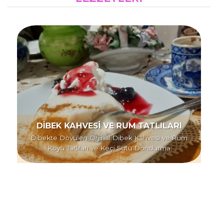
DİBEK KAHVESİ VE RUM TATLILARI
Dibekte Dövülen Orjinal Dibek Kahvesi ve Rum
Köyü Tatlıları ve Keçi Sütü Dondurma