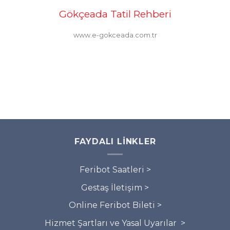
Gökçeada Tatil Rehberi
www.e-gokceada.com.tr
FAYDALI LINKLER
Feribot Saatleri >
Gestaş İletişim >
Online Feribot Bileti >
Hizmet Şartları ve Yasal Uyarılar >