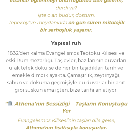
“
İnsanlar eğlenmeyi unuttuğunda ben gelirim,
”
derdi ya?
İşte o an budur, dostum.
Tepeköy’ün meydanında
on gün süren mitolojik
bir sarhoşluk yaşanır.
Yapısal ruh
1832’den kalma Evangelismos Teotoku Kilisesi ve
eski Rum mezarlığı. Taş evler, bazılarının duvarları
ufak tefek dökülse de her bir taşıdıkları tarih ve
emekle dimdik ayakta. Çamaşırlık, zeytinyağı,
sabun ve dokuma geçmişiyle bu duvarlar bir anıt
gibi suskun ama içten, bize tarihi anlatıyor
.
“
Athena’nın Sessizliği – Taşların Konuştuğu
Yer
Evangelismos Kilisesi’nin taşları dile gelse,
Athena’nın fısıltısıyla konuşurlar.