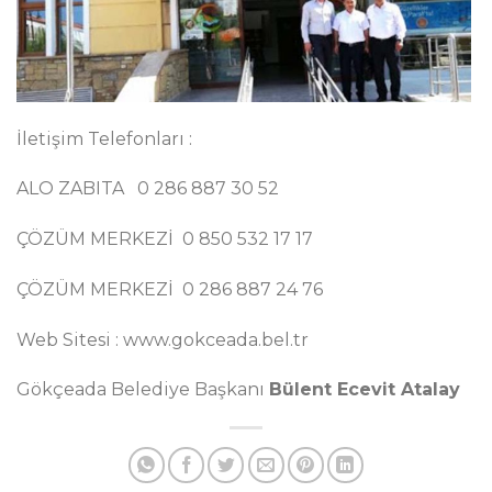
İletişim Telefonları :
ALO ZABITA 0 286 887 30 52
ÇÖZÜM MERKEZİ 0 850 532 17 17
ÇÖZÜM MERKEZİ 0 286 887 24 76
Web Sitesi : www.gokceada.bel.tr
Gökçeada Belediye Başkanı
Bülent Ecevit Atalay