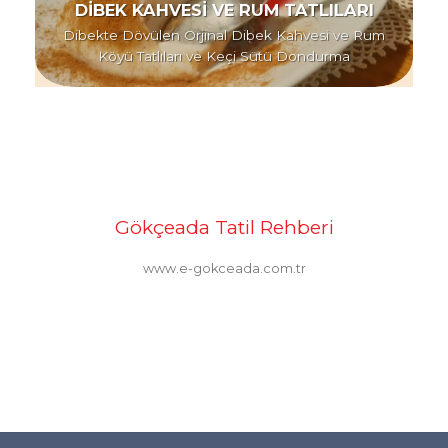
DİBEK KAHVESİ VE RUM TATLILARI
Dibekte Dövülen Orjinal Dibek Kahvesi ve Rum
Köyü Tatlıları ve Keçi Sütü Dondurma
Gökçeada Tatil Rehberi
www.e-gokceada.com.tr