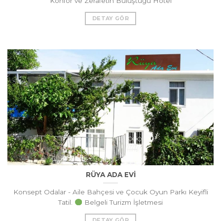
Konfor ve Zerafetin Buluştuğu Hotel
DETAY GÖR
RÜYA ADA EVİ
Konsept Odalar - Aile Bahçesi ve Çocuk Oyun Parkı Keyifli
Tatil.
Belgeli Turizm İşletmesi
DETAY GÖR