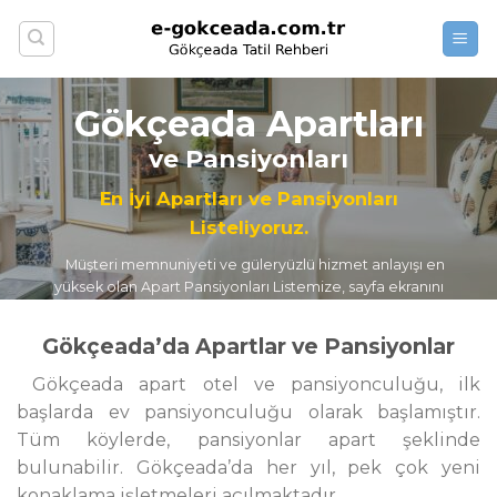
Skip
to
content
Gökçeada Apartları
ve Pansiyonları
En İyi Apartları ve Pansiyonları
Listeliyoruz.
Müşteri memnuniyeti ve güleryüzlü hizmet anlayışı en
yüksek olan Apart Pansiyonları Listemize, sayfa ekranını
yukarı doğru kaydırarak ulaşabilirsiniz.
Gökçeada’da Apartlar ve Pansiyonlar
İyi Tatiller dileriz.
www.e-gokceada.com.tr
Gökçeada apart otel ve pansiyonculuğu, ilk
Gökçeada Tatil Rehberi
başlarda ev pansiyonculuğu olarak başlamıştır.
Tüm köylerde, pansiyonlar apart şeklinde
bulunabilir. Gökçeada’da her yıl, pek çok yeni
konaklama işletmeleri açılmaktadır.