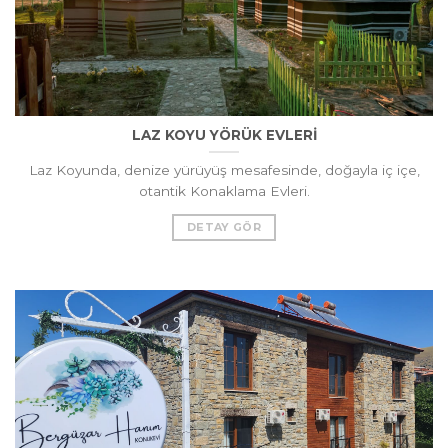
LAZ KOYU YÖRÜK EVLERİ
Laz Koyunda, denize yürüyüş mesafesinde, doğayla iç içe,
otantik Konaklama Evleri.
DETAY GÖR