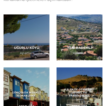
UĞURLU KÖYÜ
YENİ BADEMLİ
Apartları
Apartları
KALEKÖY OTELLERİ –
GÖKÇEADA MERKEZ
APART VE
KONAKLAMA
PANSİYONLARI
DETAY GÖR
DETAY GÖR