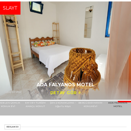
SLAYT
HAYAL KONUK EVİ
DETAY GÖR >
HAYAL KONUK EVİ
KARDELEN ÇAMLIK
EM-VEY TURİZM
ŞEN 2 KONAKLAMA –
BERGÜZAR HA
KONUK EVİ
AMAÇLI KONUT
Uğurlu Köyü
KONUKEVİ
REKLAM 30