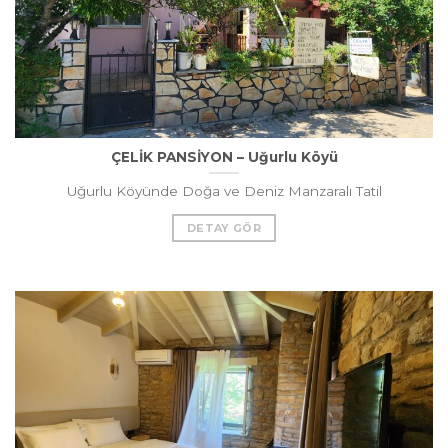
ÇELİK PANSİYON – Uğurlu Köyü
Uğurlu Köyünde Doğa ve Deniz Manzaralı Tatil
DETAY GÖR