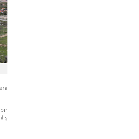
eni
bir
lış