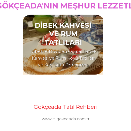
GÖKÇEADA'NIN MEŞHUR LEZZET
DİBEK KAHVESİ
VE RUM
TATLILARI
Dibekte Dövülen Orjinal Dibek
Kahvesi ve Rum Köyü Tatlıları
ve Keçi Sütü Dondurma
Gökçeada Tatil Rehberi
www.e-gokceada.com.tr