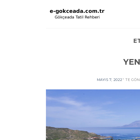
Skip
to
content
E
YEN
MAYIS 7, 2022
’' TE GÖ