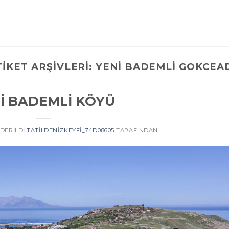
TIKET ARŞIVLERI:
YENI BADEMLI GOKCEA
İ BADEMLİ KÖYÜ
NDERILDI
TATILDENIZKEYFI_74D08605
TARAFINDAN