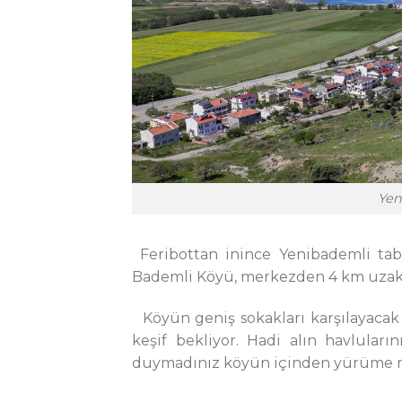
Yen
Feribottan inince Yenibademli tabe
Bademli Köyü, merkezden 4 km uzakl
Köyün geniş sokakları karşılayacak s
keşif bekliyor. Hadi alın havlular
duymadınız köyün içinden yürüme me