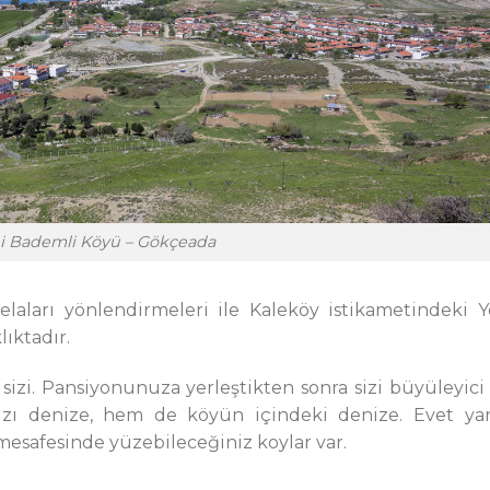
i Bademli Köyü – Gökçeada
laları yönlendirmeleri ile Kaleköy istikametindeki Y
ıktadır.
izi. Pansiyonunuza yerleştikten sonra sizi büyüleyici 
ınızı denize, hem de köyün içindeki denize. Evet yan
safesinde yüzebileceğiniz koylar var.