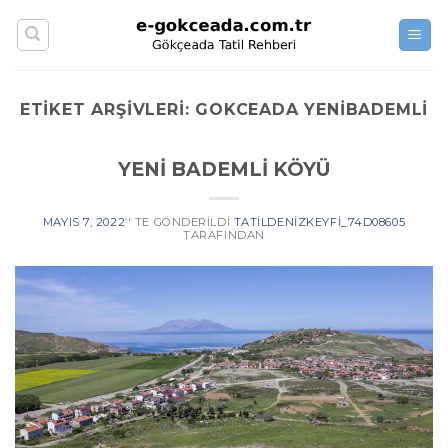
Skip
to
content
ETIKET ARŞIVLERI:
GOKCEADA YENIBADEMLI
YENİ BADEMLİ KÖYÜ
MAYIS 7, 2022
’' TE GÖNDERILDI
TATILDENIZKEYFI_74D08605
TARAFINDAN