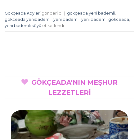
Gökçeada Köyleri
gönderildi
|
gökçeada yeni bademli
,
gokceada yenibademli
,
yeni bademli
,
yeni bademli gokceada
,
yeni bademli köyü
etiketlendi
GÖKÇEADA'NIN MEŞHUR
LEZZETLERİ