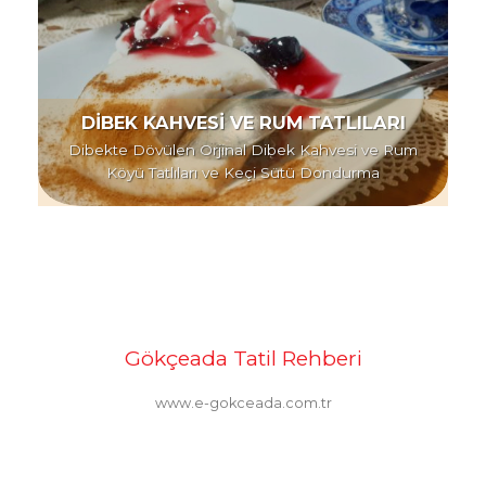
DİBEK KAHVESİ VE RUM TATLILARI
Dibekte Dövülen Orjinal Dibek Kahvesi ve Rum
Köyü Tatlıları ve Keçi Sütü Dondurma
Gökçeada Tatil Rehberi
www.e-gokceada.com.tr