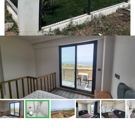
UĞURLU KÖYÜNDE DENIZE ÇOK YAKIN
5 tane apart