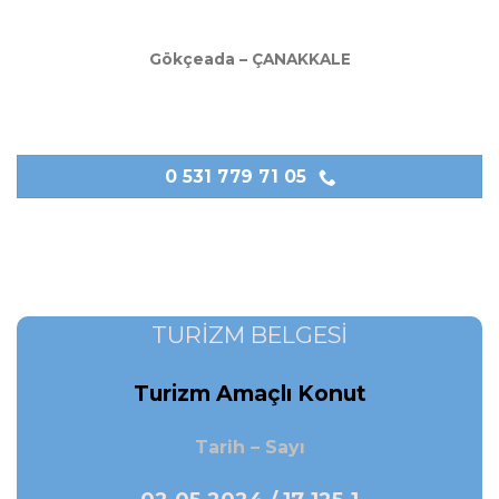
Gökçeada – ÇANAKKALE
0 531 779 71 05
TURİZM BELGESİ
Turizm Amaçlı Konut
Tarih – Sayı