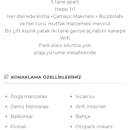
Hepsi 1+1
Her dairede klima +Çamaşır Makinesi + Buzdolabı
ve her türü mutfak malzemesi mevcut
Bir çift kişilik yatak iki tane geriye açılabilir kanepe
Wifi
Park alanı sıkıntısı yok
plaja yürüme mesafesinde
KONAKLAMA ÖZELLİKLERİMIZ
Doğa manzarası
Sıcak su
Deniz Manzarası
Wifi İnternet
Balkonlar
Bahçe
Klimalı
Otopark imkanı