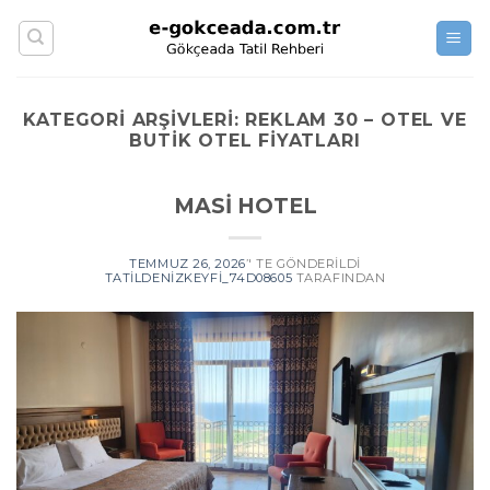
Skip
to
content
KATEGORI ARŞIVLERI:
REKLAM 30 – OTEL VE
BUTIK OTEL FIYATLARI
MASİ HOTEL
TEMMUZ 26, 2026
’' TE GÖNDERILDI
TATILDENIZKEYFI_74D08605
TARAFINDAN