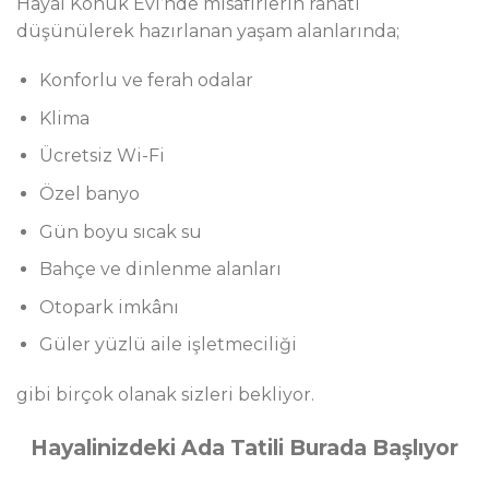
Hayal Konuk Evi’nde misafirlerin rahatı
düşünülerek hazırlanan yaşam alanlarında;
Konforlu ve ferah odalar
Klima
Ücretsiz Wi-Fi
Özel banyo
Gün boyu sıcak su
Bahçe ve dinlenme alanları
Otopark imkânı
Güler yüzlü aile işletmeciliği
gibi birçok olanak sizleri bekliyor.
Hayalinizdeki Ada Tatili Burada Başlıyor