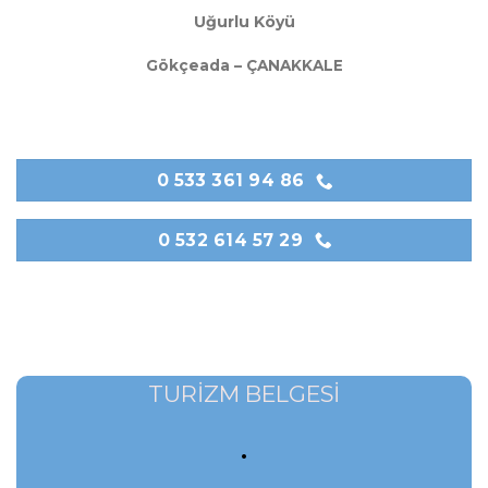
Uğurlu Köyü
Gökçeada – ÇANAKKALE
0 533 361 94 86
0 532 614 57 29
TURİZM BELGESİ
.
Belge Bilgisi Paylaşılmamıştır