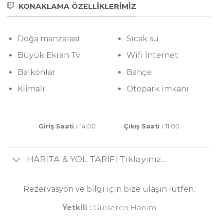
KONAKLAMA ÖZELLİKLERİMIZ
Doğa manzarası
Sıcak su
Büyük Ekran Tv
Wifi İnternet
Balkonlar
Bahçe
Klimalı
Otopark imkanı
Giriş Saati :
14:00
Çıkış Saati :
11:00
HARİTA & YOL TARİFİ Tıklayınız...
Rezervasyon ve bilgi için bize ulaşın lütfen.
Yetkili :
Gülseren Hanım