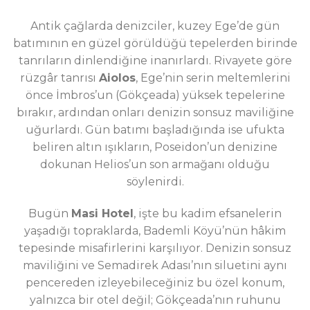
Antik çağlarda denizciler, kuzey Ege’de gün
batımının en güzel görüldüğü tepelerden birinde
tanrıların dinlendiğine inanırlardı. Rivayete göre
rüzgâr tanrısı
Aiolos
, Ege’nin serin meltemlerini
önce İmbros’un (Gökçeada) yüksek tepelerine
bırakır, ardından onları denizin sonsuz maviliğine
uğurlardı. Gün batımı başladığında ise ufukta
beliren altın ışıkların, Poseidon’un denizine
dokunan Helios’un son armağanı olduğu
söylenirdi.
Bugün
Masi Hotel
, işte bu kadim efsanelerin
yaşadığı topraklarda, Bademli Köyü’nün hâkim
tepesinde misafirlerini karşılıyor. Denizin sonsuz
maviliğini ve Semadirek Adası’nın siluetini aynı
pencereden izleyebileceğiniz bu özel konum,
yalnızca bir otel değil; Gökçeada’nın ruhunu