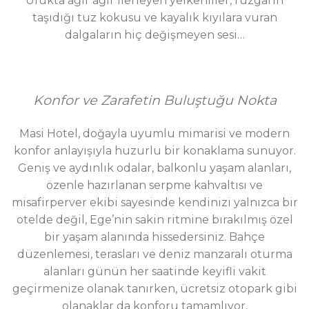
Ufukta ağır ağır ilerleyen yelkenliler, rüzgârın
taşıdığı tuz kokusu ve kayalık kıyılara vuran
dalgaların hiç değişmeyen sesi…
Konfor ve Zarafetin Buluştuğu Nokta
Masi Hotel, doğayla uyumlu mimarisi ve modern
konfor anlayışıyla huzurlu bir konaklama sunuyor.
Geniş ve aydınlık odalar, balkonlu yaşam alanları,
özenle hazırlanan serpme kahvaltısı ve
misafirperver ekibi sayesinde kendinizi yalnızca bir
otelde değil, Ege’nin sakin ritmine bırakılmış özel
bir yaşam alanında hissedersiniz. Bahçe
düzenlemesi, terasları ve deniz manzaralı oturma
alanları günün her saatinde keyifli vakit
geçirmenize olanak tanırken, ücretsiz otopark gibi
olanaklar da konforu tamamlıyor.