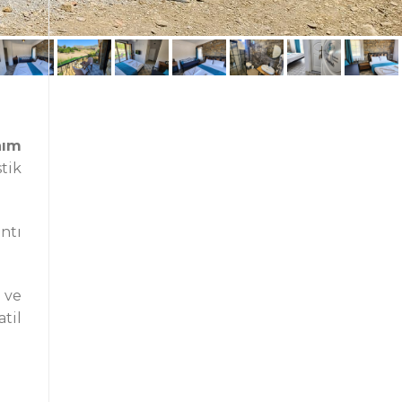
nım
tik
ntı