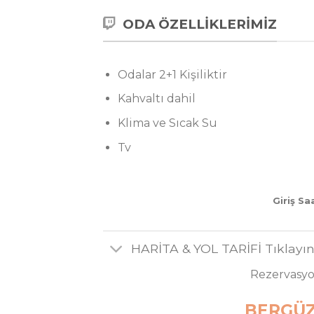
Otantik dokuda, özenle hazırlan
eğlenceli vakitler geçirebilece
yaşayabileceksiniz.
ODA ÖZELLİKLERİMIZ
Odalar 2+1 Kişiliktir
Kahvaltı dahil
Klima ve Sıcak Su
Tv
Giriş Saa