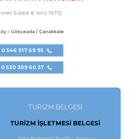
...
 ve bilgi için bize ulaşın lütfen.
AR HANIM KONUKEVi
met Sıddık & Yeliz YETİŞ
köy – Gökçeada / Çanakkale
0 546 917 69 95
0 530 389 60 37