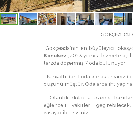
GÖKÇEADA’DA
Gökçeada’nın en büyüleyici lokasyo
Konukevi
, 2023 yılında hizmete açıl
tarzda döşenmiş 7 oda bulunuyor.
Kahvaltı dahil oda konaklamanızda, ke
düşünülmüştür. Odalarda ihtiyaç hal