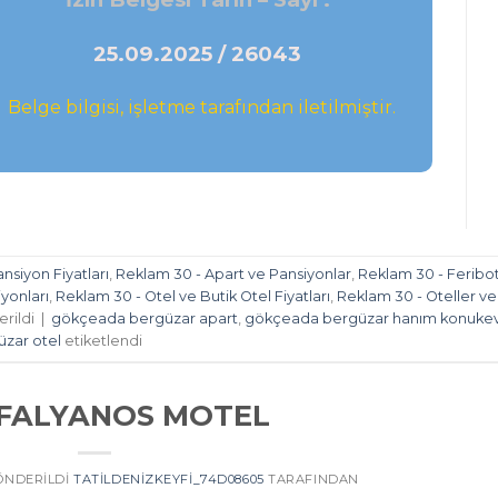
TURİZM BELGESİ
TURİZM İŞLETMESİ BELGESİ
İzin Belgesi Tarih – Sayı :
25.09.2025 / 26043
Belge bilgisi, işletme tarafından iletilmiştir.
nsiyon Fiyatları
,
Reklam 30 - Apart ve Pansiyonlar
,
Reklam 30 - Feribo
yonları
,
Reklam 30 - Otel ve Butik Otel Fiyatları
,
Reklam 30 - Oteller ve
rildi
|
gökçeada bergüzar apart
,
gökçeada bergüzar hanım konukev
zar otel
etiketlendi