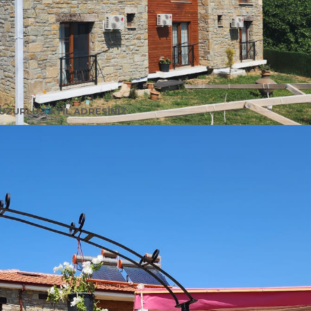
UZURLU TATİL ADRESİNİZ