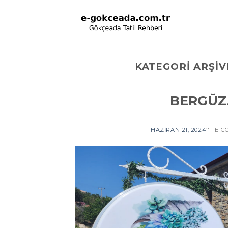
Skip
to
content
KATEGORI ARŞIV
BERGÜZ
HAZIRAN 21, 2024
’' TE 