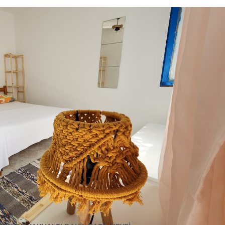
FALYANOS MOTEL
GÖNDERILDI
TATILDENIZKEYFI_74D08605
TARAFINDAN