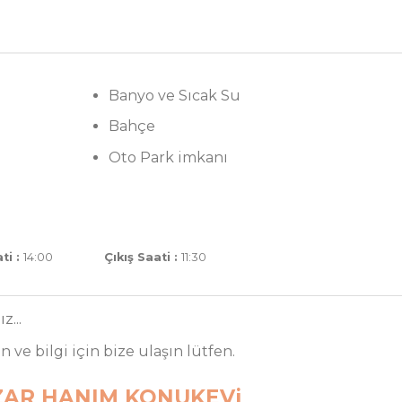
an konukevi bahçesinde, çocuklarınızla çok güzel
k, ailenizle hoş sohbetler ve unutulmaz bir ta
İyi tatiller dileriz.
Banyo ve Sıcak Su
Bahçe
Oto Park imkanı
ti :
14:00
Çıkış Saati :
11:30