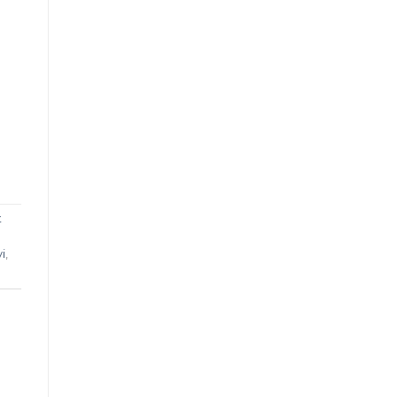
t
i
,