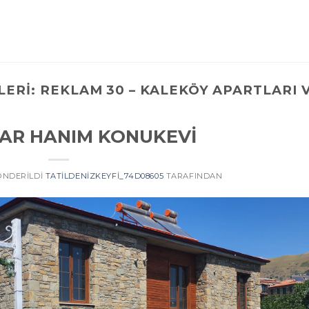
LERI:
REKLAM 30 – KALEKÖY APARTLARI 
AR HANIM KONUKEVİ
GÖNDERILDI
TATILDENIZKEYFI_74D08605
TARAFINDAN