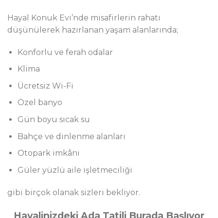
Hayal Konuk Evi’nde misafirlerin rahatı
düşünülerek hazırlanan yaşam alanlarında;
Konforlu ve ferah odalar
Klima
Ücretsiz Wi-Fi
Özel banyo
Gün boyu sıcak su
Bahçe ve dinlenme alanları
Otopark imkânı
Güler yüzlü aile işletmeciliği
gibi birçok olanak sizleri bekliyor.
Hayalinizdeki Ada Tatili Burada Başlıyor