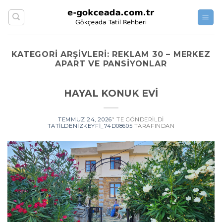
Skip
to
content
KATEGORI ARŞIVLERI:
REKLAM 30 – MERKEZ
APART VE PANSIYONLAR
HAYAL KONUK EVİ
TEMMUZ 24, 2026
’' TE GÖNDERILDI
TATILDENIZKEYFI_74D08605
TARAFINDAN