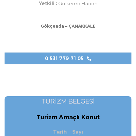
Yetkili :
Gülseren Hanım
Gökçeada – ÇANAKKALE
0 531 779 71 05
TURİZM BELGESİ
Turizm Amaçlı Konut
Tarih – Sayı