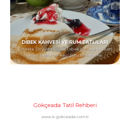
DİBEK KAHVESİ VE RUM TATLILARI
Dibekte Dövülen Orjinal Dibek Kahvesi ve Rum
Köyü Tatlıları ve Keçi Sütü Dondurma
Gökçeada Tatil Rehberi
www.e-gokceada.com.tr