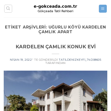
Skip
to
content
ETIKET ARŞIVLERI:
UĞURLU KÖYÜ KARDELEN
ÇAMLIK APART
KARDELEN ÇAMLIK KONUK EVİ
NISAN 19, 2022
’' TE GÖNDERILDI
TATILDENIZKEYFI_74D08605
TARAFINDAN