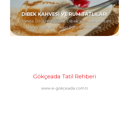
DİBEK KAHVESİ VE RUM TATLILARI
Dibekte Dövülen Orjinal Dibek Kahvesi ve Rum
Köyü Tatlıları ve Keçi Sütü Dondurma
Gökçeada Tatil Rehberi
www.e-gokceada.com.tr