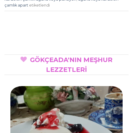
çamlık apart
etiketlendi
GÖKÇEADA'NIN MEŞHUR
LEZZETLERİ