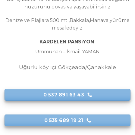
huzurunu doyasıya yaşayabilirsiniz
Denize ve Plajlara 500 mt ,Bakkala,Manava yürüme
mesafedeyiz.
KARDELEN PANSiYON
Ümmühan – İsmail YAMAN
Uğurlu köy içi Gökçeada/Çanakkale
0 537 891 63 43
0 535 689 19 21