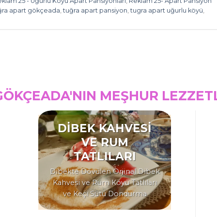
klam 25 - Uğurlu Köyü Apart Pansiyonları
,
Reklam 25- Apart Pansiyon
ğra apart gökçeada
,
tuğra apart pansiyon
,
tugra apart uğurlu köyü
,
GÖKÇEADA'NIN MEŞHUR LEZZET
DİBEK KAHVESİ
VE RUM
TATLILARI
Dibekte Dövülen Orjinal Dibek
Kahvesi ve Rum Köyü Tatlıları
ve Keçi Sütü Dondurma