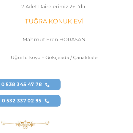
7 Adet Dairelerimiz 2+1 ‘dir.
TU
Ğ
RA KONUK EVİ
Mahmut Eren HORASAN
Uğurlu köyü – Gökçeada / Çanakkale
0 538 345 47 78
0 532 337 02 95