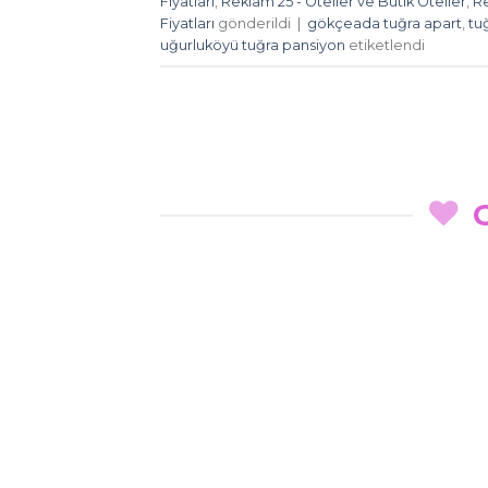
Fiyatlari
,
Reklam 25 - Oteller ve Butik Oteller
,
Re
Fiyatları
gönderildi
|
gökçeada tuğra apart
,
tu
uğurluköyü tuğra pansiyon
etiketlendi