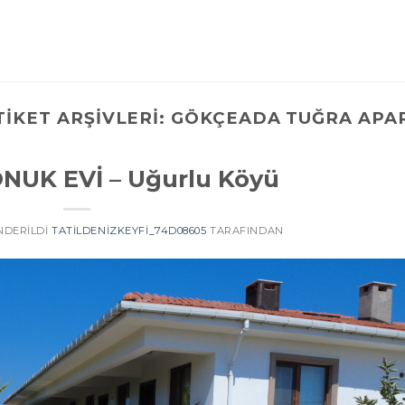
TIKET ARŞIVLERI:
GÖKÇEADA TUĞRA APA
NUK EVİ – Uğurlu Köyü
ÖNDERILDI
TATILDENIZKEYFI_74D08605
TARAFINDAN