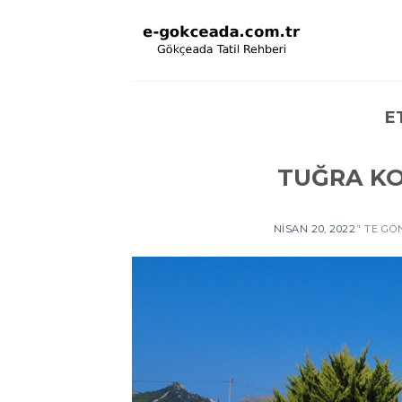
Skip
to
content
E
TUĞRA KO
NISAN 20, 2022
’' TE G