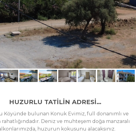
HUZURLU TATİLİN ADRESİ…
 Köyünde bulunan Konuk Evimiz, full donanımlı ve
n rahatlığındadır. Deniz ve muhteşem doğa manzaralı
alkonlarımızda, huzurun kokusunu alacaksınız.