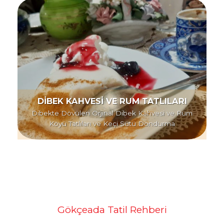
DİBEK KAHVESİ VE RUM TATLILARI
Dibekte Dövülen Orjinal Dibek Kahvesi ve Rum
Köyü Tatlıları ve Keçi Sütü Dondurma
Gökçeada Tatil Rehberi