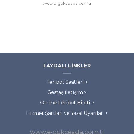
www.e-gokceada.com.tr
FAYDALI LINKLER
Feribot Saatleri >
Gestaş İletişim >
Online Feribot Bileti >
Hizmet Şartları ve Yasal Uyarılar >
www.e-gokceada.com.tr