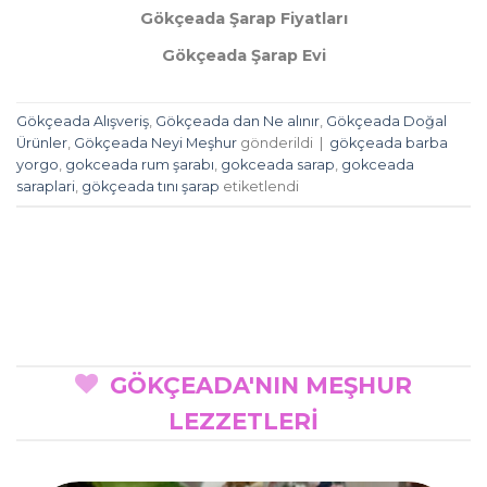
Gökçeada Şarap Fiyatları
Gökçeada Şarap Evi
Gökçeada Alışveriş
,
Gökçeada dan Ne alınır
,
Gökçeada Doğal
Ürünler
,
Gökçeada Neyi Meşhur
gönderildi
|
gökçeada barba
yorgo
,
gokceada rum şarabı
,
gokceada sarap
,
gokceada
saraplari
,
gökçeada tını şarap
etiketlendi
GÖKÇEADA'NIN MEŞHUR
LEZZETLERİ