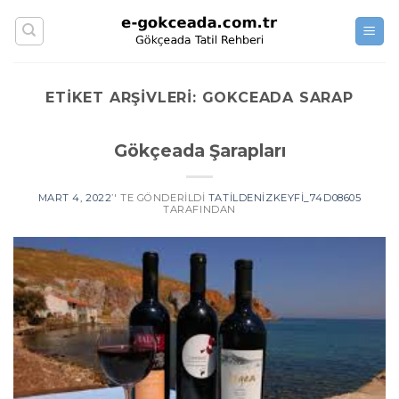
Skip
to
content
ETIKET ARŞIVLERI:
GOKCEADA SARAP
Gökçeada Şarapları
MART 4, 2022
’' TE GÖNDERILDI
TATILDENIZKEYFI_74D08605
TARAFINDAN