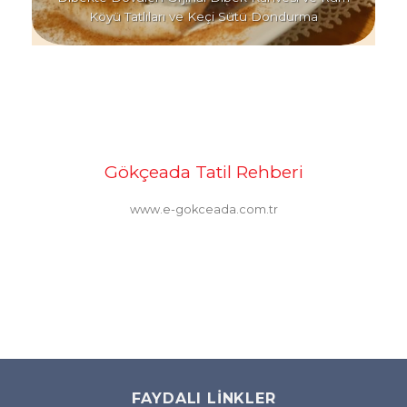
Köyü Tatlıları ve Keçi Sütü Dondurma
Gökçeada Tatil Rehberi
www.e-gokceada.com.tr
FAYDALI LINKLER