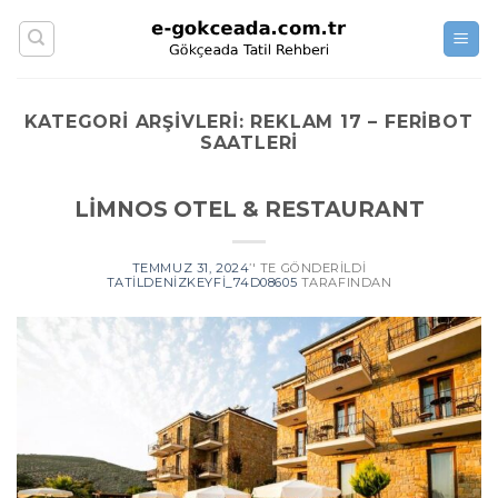
Skip
to
content
KATEGORI ARŞIVLERI:
REKLAM 17 – FERIBOT
SAATLERI
LİMNOS OTEL & RESTAURANT
TEMMUZ 31, 2024
’' TE GÖNDERILDI
TATILDENIZKEYFI_74D08605
TARAFINDAN