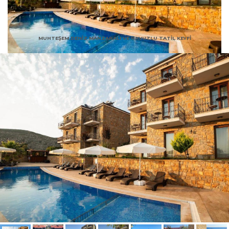
MUHTEŞEM DENİZ MANZARALI VE HAVUZLU TATİL KEYFİ