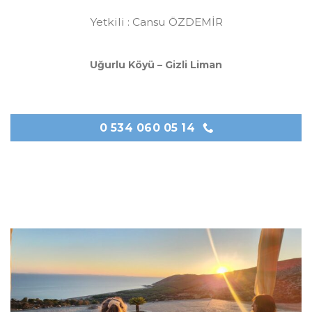
Yetkili : Cansu ÖZDEMİR
Uğurlu Köyü – Gizli Liman
0 534 060 05 14