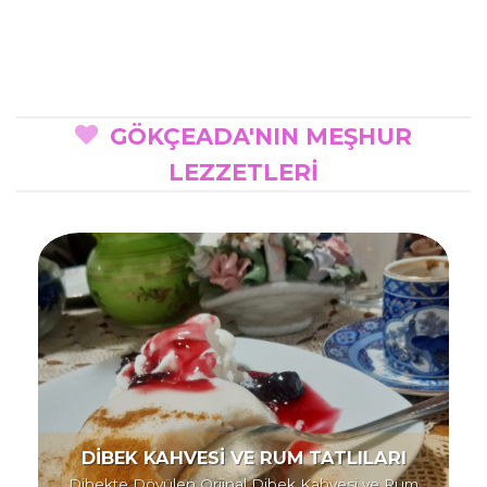
GÖKÇEADA'NIN MEŞHUR
LEZZETLERİ
DİBEK KAHVESİ VE RUM TATLILARI
Dibekte Dövülen Orjinal Dibek Kahvesi ve Rum